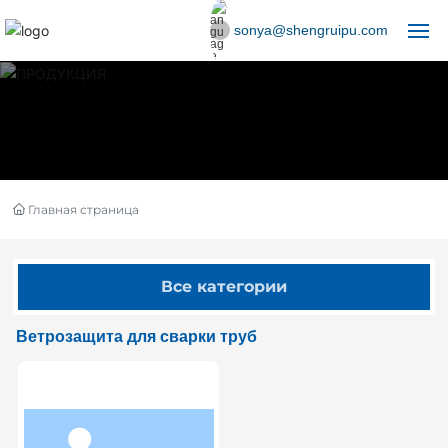
sonya@shengruipu.com
Российская
Главная
English
ПРОДУКЦИЯ
España
О НАС
Главная страница
СЕРВИС
Все категории
Новости
Ветрозащита для сварки труб
Контакты США